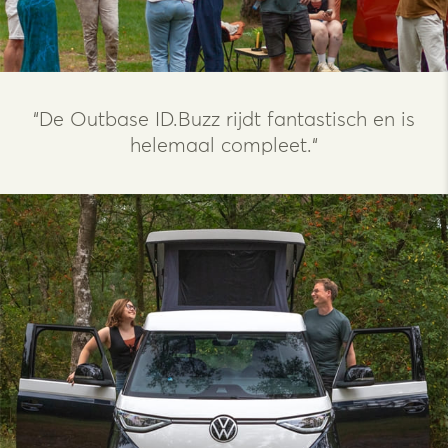
“De Outbase ID.Buzz rijdt fantastisch en is
helemaal compleet.“