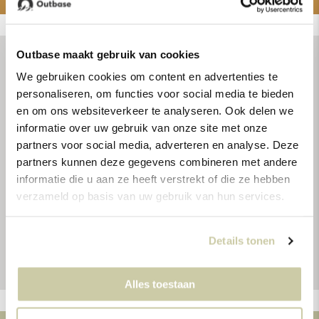
Outbase maakt gebruik van cookies
We gebruiken cookies om content en advertenties te
personaliseren, om functies voor social media te bieden
“Outbase’s ID.Buzz campervan is een
en om ons websiteverkeer te analyseren. Ook delen we
voorbeeld van hoe moderne technologie
informatie over uw gebruik van onze site met onze
en traditionele kampeerwaarden
partners voor social media, adverteren en analyse. Deze
partners kunnen deze gegevens combineren met andere
samenkomen om een unieke
informatie die u aan ze heeft verstrekt of die ze hebben
kampeerervaring te bieden.”
verzameld op basis van uw gebruik van hun services.
- Kampeerzaken
Details tonen
Alles toestaan