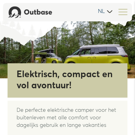
NL
Elektrisch, compact en
vol avontuur!
De perfecte elektrische camper voor het
buitenleven met
alle comfort voor
dagelijks gebruik en lange vakanties